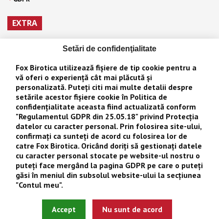
EXTRA
Producători
Setări de confidenţialitate
Vouchere cadou
Fox Birotica
utilizează fișiere de tip cookie pentru a
Afiliaţi
vă oferi o experiență cât mai plăcută și
personalizată. Puteţi citi mai multe detalii despre
Oferte speciale
setările acestor fișiere cookie în
Politica de
confidențialitate
aceasta fiind actualizată conform
CONTUL MEU
"
Regulamentul GDPR din 25.05.18
" privind Protecţia
datelor cu caracter personal. Prin folosirea site-ului,
Contul meu
confirmaţi ca sunteţi de acord cu folosirea lor de
catre
Fox Birotica
. Oricând doriţi să gestionaţi datele
Istoric comenzi
cu caracter personal stocate pe website-ul nostru o
Wishlist
puteţi face mergând la pagina
GDPR
pe care o puteţi
găsi în meniul din subsolul website-ului la secţiunea
Newsletter
"
Contul meu
".
Fox Birotica © 2026
Accept
Nu sunt de acord
Site realizat de