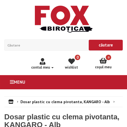
căutare
0
0
coşul meu
contul meu
wishlist
MENU
Dosar plastic cu clema pivotanta, KANGARO - Alb
Dosar plastic cu clema pivotanta,
KANGARO - Alb