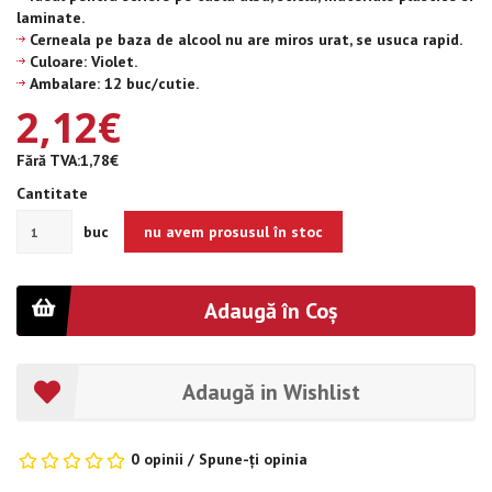
laminate.
Cerneala pe baza de alcool nu are miros urat, se usuca rapid.
Culoare: Violet.
Ambalare: 12 buc/cutie.
2,12€
Fără TVA:1,78€
Cantitate
buc
nu avem prosusul în stoc
Adaugă în Coş
Adaugă in Wishlist
0 opinii
/
Spune-ţi opinia