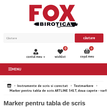
căutare
0
0
coşul meu
contul meu
wishlist
MENU
Instrumente de scris si corectat
Textmarkere
Marker pentru tabla de scris ARTLINE 541T, doua capete - va
Marker pentru tabla de scris