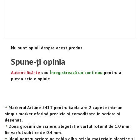
Nu sunt opinii despre acest produs.
Spune-ţi opinia
Autentifică-te
sau
Înregistrează un cont nou
pentru a
putea scie o opinie
Markerul Artline 541T pentru tabla are 2 capete intr-un
singur marker oferind precizie si comoditate in scriere si
desenat.
Doua grosimi de scriere, alegeti fie varful rotund de 1.0 mm,
fie varful subtire de 0.4 mm.
Ideal pentru scriere pe tabla alba, sticla, materiale plastice si