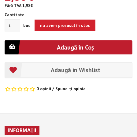
Fără TVA:1,98€
Cantitate
buc
nu avem prosusul în stoc
Adaugă în Coş
Adaugă in Wishlist
0 opinii
/
Spune-ţi opinia
INFORMAŢII