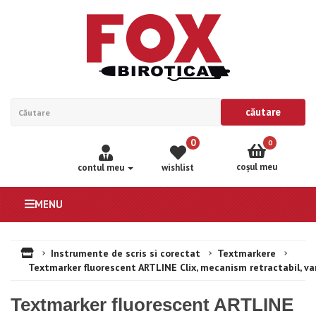
căutare
0
0
coşul meu
contul meu
wishlist
MENU
Instrumente de scris si corectat
Textmarkere
Textmarker fluorescent ARTLINE Clix, mecanism retractabil, va
Textmarker fluorescent ARTLINE