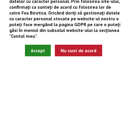
datelor cu caracter personal. Prin folosirea site-ului,
Contul meu
confirmaţi ca sunteţi de acord cu folosirea lor de
catre
Fox Birotica
. Oricând doriţi să gestionaţi datele
Istoric comenzi
cu caracter personal stocate pe website-ul nostru o
Wishlist
puteţi face mergând la pagina
GDPR
pe care o puteţi
găsi în meniul din subsolul website-ului la secţiunea
Newsletter
"
Contul meu
".
Fox Birotica © 2026
Accept
Nu sunt de acord
Site realizat de