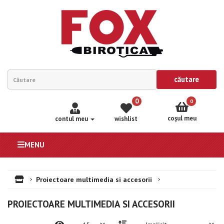
căutare
0
0
coşul meu
contul meu
wishlist
MENU
Proiectoare multimedia si accesorii
PROIECTOARE MULTIMEDIA SI ACCESORII