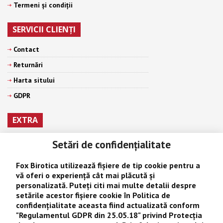
Termeni şi condiţii
SERVICII CLIENŢI
Contact
Returnări
Harta sitului
GDPR
EXTRA
Producători
Setări de confidenţialitate
Vouchere cadou
Fox Birotica
utilizează fișiere de tip cookie pentru a
Afiliaţi
vă oferi o experiență cât mai plăcută și
personalizată. Puteţi citi mai multe detalii despre
Oferte speciale
setările acestor fișiere cookie în
Politica de
confidențialitate
aceasta fiind actualizată conform
CONTUL MEU
"
Regulamentul GDPR din 25.05.18
" privind Protecţia