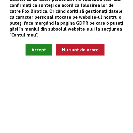
Contul meu
confirmaţi ca sunteţi de acord cu folosirea lor de
catre
Fox Birotica
. Oricând doriţi să gestionaţi datele
Istoric comenzi
cu caracter personal stocate pe website-ul nostru o
Wishlist
puteţi face mergând la pagina
GDPR
pe care o puteţi
găsi în meniul din subsolul website-ului la secţiunea
Newsletter
"
Contul meu
".
Fox Birotica © 2026
Accept
Nu sunt de acord
Site realizat de