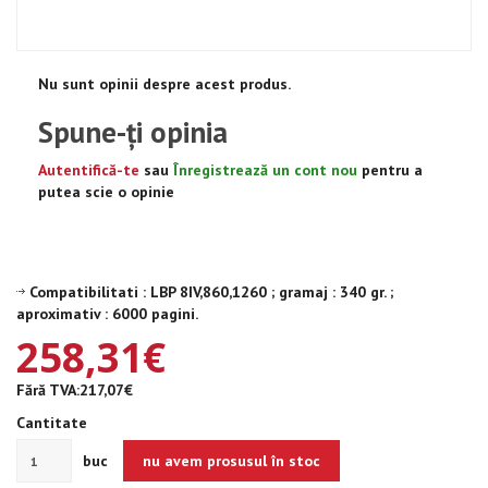
Nu sunt opinii despre acest produs.
Spune-ţi opinia
Autentifică-te
sau
Înregistrează un cont nou
pentru a
putea scie o opinie
Compatibilitati : LBP 8IV,860,1260 ; gramaj : 340 gr. ;
aproximativ : 6000 pagini.
258,31€
Fără TVA:217,07€
Cantitate
buc
nu avem prosusul în stoc