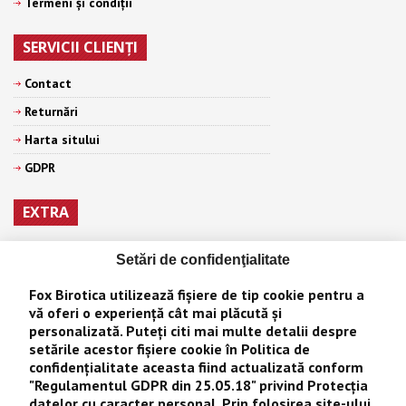
Termeni şi condiţii
SERVICII CLIENŢI
Contact
Returnări
Harta sitului
GDPR
EXTRA
Producători
Setări de confidenţialitate
Vouchere cadou
Fox Birotica
utilizează fișiere de tip cookie pentru a
Afiliaţi
vă oferi o experiență cât mai plăcută și
personalizată. Puteţi citi mai multe detalii despre
Oferte speciale
setările acestor fișiere cookie în
Politica de
confidențialitate
aceasta fiind actualizată conform
CONTUL MEU
"
Regulamentul GDPR din 25.05.18
" privind Protecţia
datelor cu caracter personal. Prin folosirea site-ului,