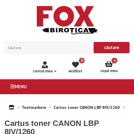
căutare
0
0
coşul meu
contul meu
wishlist
MENU
Textmarkere
Cartus toner CANON LBP 8IV/1260
Cartus toner CANON LBP
8IV/1260